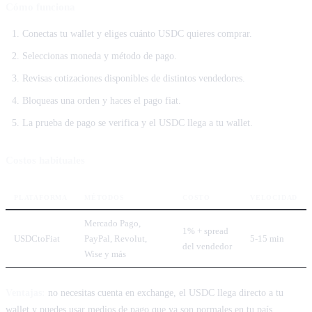
Cómo funciona
Conectas tu wallet y eliges cuánto USDC quieres comprar.
Seleccionas moneda y método de pago.
Revisas cotizaciones disponibles de distintos vendedores.
Bloqueas una orden y haces el pago fiat.
La prueba de pago se verifica y el USDC llega a tu wallet.
Costos habituales
PLATAFORMA
MÉTODOS
COSTO
VELOCIDAD
Mercado Pago,
1% + spread
USDCtoFiat
PayPal, Revolut,
5-15 min
del vendedor
Wise y más
Ventajas:
no necesitas cuenta en exchange, el USDC llega directo a tu
wallet y puedes usar medios de pago que ya son normales en tu país.