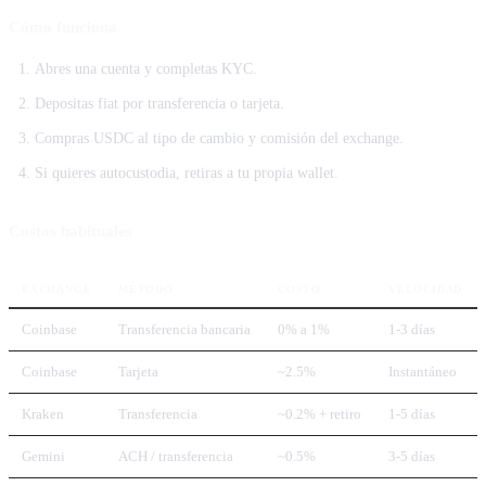
Cómo funciona
Abres una cuenta y completas KYC.
Depositas fiat por transferencia o tarjeta.
Compras USDC al tipo de cambio y comisión del exchange.
Si quieres autocustodia, retiras a tu propia wallet.
Costos habituales
EXCHANGE
MÉTODO
COSTO
VELOCIDAD
Coinbase
Transferencia bancaria
0% a 1%
1-3 días
Coinbase
Tarjeta
~2.5%
Instantáneo
Kraken
Transferencia
~0.2% + retiro
1-5 días
Gemini
ACH / transferencia
~0.5%
3-5 días