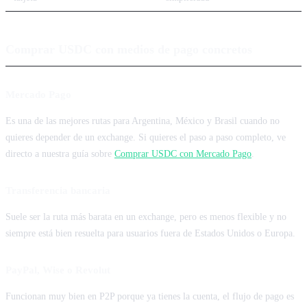
Comprar USDC con medios de pago concretos
Mercado Pago
Es una de las mejores rutas para Argentina, México y Brasil cuando no
quieres depender de un exchange. Si quieres el paso a paso completo, ve
directo a nuestra guía sobre
Comprar USDC con Mercado Pago
.
Transferencia bancaria
Suele ser la ruta más barata en un exchange, pero es menos flexible y no
siempre está bien resuelta para usuarios fuera de Estados Unidos o Europa.
PayPal, Wise o Revolut
Funcionan muy bien en P2P porque ya tienes la cuenta, el flujo de pago es