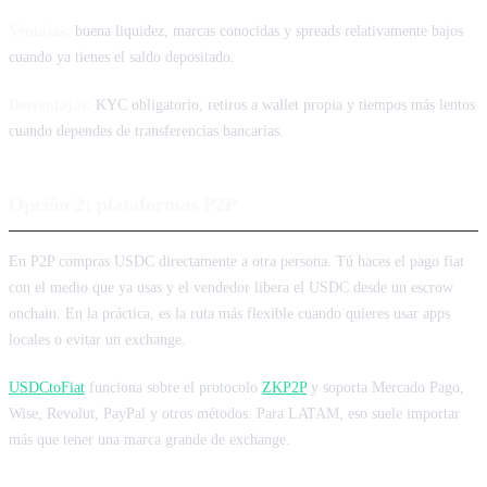
Ventajas:
buena liquidez, marcas conocidas y spreads relativamente bajos
cuando ya tienes el saldo depositado.
Desventajas:
KYC obligatorio, retiros a wallet propia y tiempos más lentos
cuando dependes de transferencias bancarias.
Opción 2: plataformas P2P
En P2P compras USDC directamente a otra persona. Tú haces el pago fiat
con el medio que ya usas y el vendedor libera el USDC desde un escrow
onchain. En la práctica, es la ruta más flexible cuando quieres usar apps
locales o evitar un exchange.
USDCtoFiat
funciona sobre el protocolo
ZKP2P
y soporta Mercado Pago,
Wise, Revolut, PayPal y otros métodos. Para LATAM, eso suele importar
más que tener una marca grande de exchange.