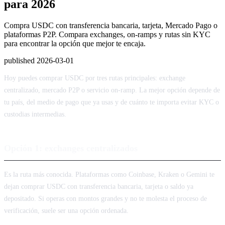
para 2026
Compra USDC con transferencia bancaria, tarjeta, Mercado Pago o
plataformas P2P. Compara exchanges, on-ramps y rutas sin KYC
para encontrar la opción que mejor te encaja.
published
2026-03-01
Hoy puedes comprar USDC por tres rutas principales: exchange
centralizado, mercado P2P o servicio on-ramp. La mejor opción depende de
tu país, del medio de pago que ya usas y de cuánto te importa evitar KYC o
custodias intermedias.
Opción 1: exchanges centralizados
Es la ruta más conocida. Plataformas como Coinbase, Kraken o Gemini te
dejan comprar USDC con transferencia bancaria, tarjeta o saldo ya
depositado. Si operas con montos grandes y no te molesta el proceso de
verificación, suele ser una opción ordenada.