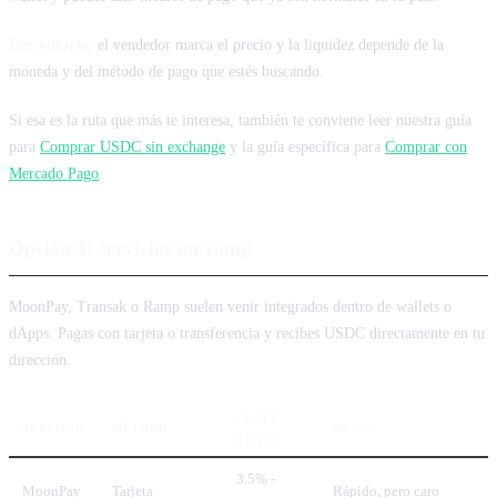
Desventajas:
el vendedor marca el precio y la liquidez depende de la
moneda y del método de pago que estés buscando.
Si esa es la ruta que más te interesa, también te conviene leer nuestra guía
para
Comprar USDC sin exchange
y la guía específica para
Comprar con
Mercado Pago
.
Opción 3: servicios on-ramp
MoonPay, Transak o Ramp suelen venir integrados dentro de wallets o
dApps. Pagas con tarjeta o transferencia y recibes USDC directamente en tu
dirección.
COSTO
SERVICIO
MÉTODO
NOTAS
TÍPICO
3.5% -
MoonPay
Tarjeta
Rápido, pero caro