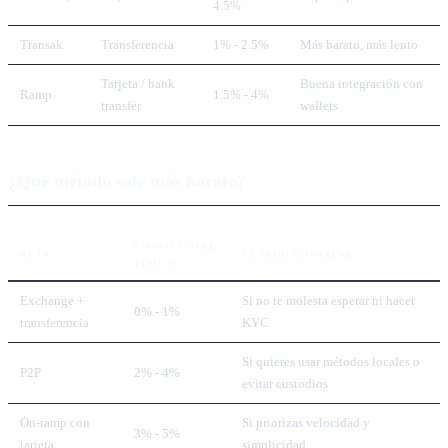
4.5%
Transak
Transferencia
1% - 2.5%
Más barato, más lento
Tarjeta / bank
Buena integración con
Ramp
1.5% - 4%
transfer
wallets
¿Qué método sale más barato?
COSTO TOTAL
RUTA
CUÁNDO CONVIENE
TÍPICO
Exchange +
Si no te molesta esperar ni hacer
0% - 1%
transferencia
KYC
Si quieres usar métodos locales o
P2P
2% - 4%
evitar custodios
On-ramp con
Si priorizas velocidad y
3% - 5%
tarjeta
simplicidad