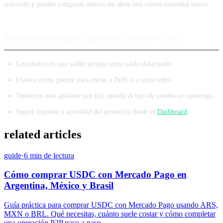
conocido y puedes comparar ofertas sin abrir una cuenta custodial nueva.
Después de comprar: qué hacer con tus USDC
Guardarlos en una wallet propia como saldo dolarizado.
Usarlos como puente para entrar a DeFi o a otras redes.
Venderlos más adelante por fiat cuando el tipo de cambio te convenga.
Seguir liquidez y actividad del protocolo desde el
Dashboard
.
related articles
guide
·
6 min de lectura
Cómo comprar USDC con Mercado Pago en
Argentina, México y Brasil
Guía práctica para comprar USDC con Mercado Pago usando ARS,
MXN o BRL. Qué necesitas, cuánto suele costar y cómo completar
una operación P2P paso a paso.