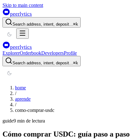
Skip to main content
peerlytics
Search address, intent, deposit…
⌘
k
peerlytics
Explorer
Orderbook
Developers
Profile
Search address, intent, deposit…
⌘
k
home
/
aprende
/
como-comprar-usdc
guide
9 min de lectura
Cómo comprar USDC: guía paso a paso